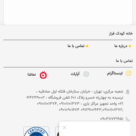
خانه کودک فراز
درباره ما
تماس با ما
تماس با ما
اینستاگرام
آپارات
نماشا
شعبه مرکزی: تهران - خیابان ستارخان فلکه اول صادقیه ،
نرسیده به چهارراه خسرو پلاک 601 تلفن فروشگاه : 44239002-
021 واحد تجهیز مراکز بازی : 09101101373 ,09101101374
,09129101943,09101101372 09010901674
09038731951