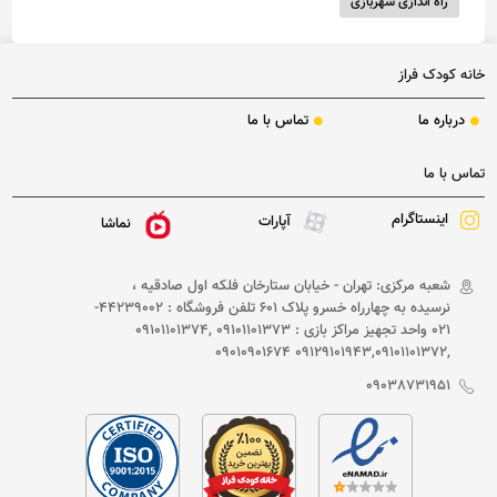
راه اندازی شهربازی
خانه کودک فراز
درباره ما
تماس با ما
تماس با ما
اینستاگرام
آپارات
نماشا
شعبه مرکزی: تهران - خیابان ستارخان فلکه اول صادقیه ،
نرسیده به چهارراه خسرو پلاک 601 تلفن فروشگاه : 44239002-
021 واحد تجهیز مراکز بازی : 09101101373 ,09101101374
,09129101943,09101101372 09010901674
09038731951