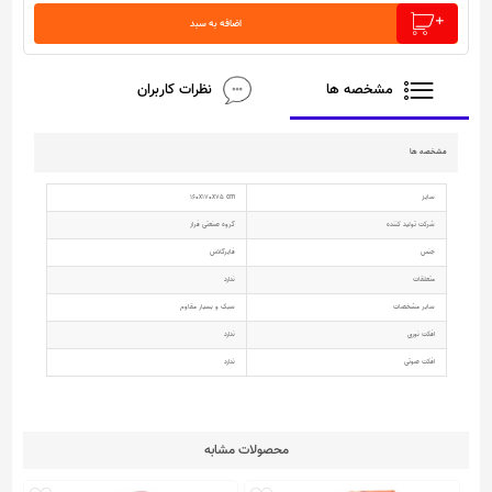
اضافه به سبد
مشخصه ها
نظرات کاربران
مشخصه ها
سایز
160x170x75 cm
شرکت تولید کننده
گروه صنعتی فراز
جنس
فایرگلاس
متعلقات
ندارد
سایر مشخصات
سبک و بسیار مقاوم
افکت نوری
ندارد
افکت صوتی
ندارد
محصولات مشابه