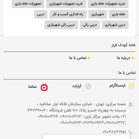
دستگاه شهربازی subway
خرید تجهیزات خانه بازی
خرید تجهیزات شهربازی
تجهیزات خانه بازی
فاقد قیمت
خانه بازی
شهربازی
راه اندازی کسب و کار
دربی
دربی شهربازی
دربی رالی
دربی رالی شهربازی
فاقد قیمت
خانه کودک فراز
درباره ما
تماس با ما
تماس با ما
اینستاگرام
آپارات
نماشا
شعبه مرکزی: تهران - خیابان ستارخان فلکه اول صادقیه ،
نرسیده به چهارراه خسرو پلاک 601 تلفن فروشگاه : 44239002-
021 واحد تجهیز مراکز بازی : 09101101373 ,09101101374
,09129101943,09101101372 09010901674
09038731951