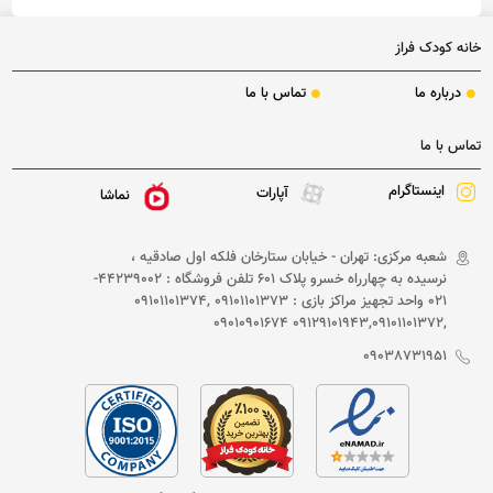
فاقد قیمت
فاقد قیمت
خانه کودک فراز
درباره ما
تماس با ما
تماس با ما
اینستاگرام
آپارات
نماشا
شعبه مرکزی: تهران - خیابان ستارخان فلکه اول صادقیه ،
نرسیده به چهارراه خسرو پلاک 601 تلفن فروشگاه : 44239002-
021 واحد تجهیز مراکز بازی : 09101101373 ,09101101374
,09129101943,09101101372 09010901674
09038731951