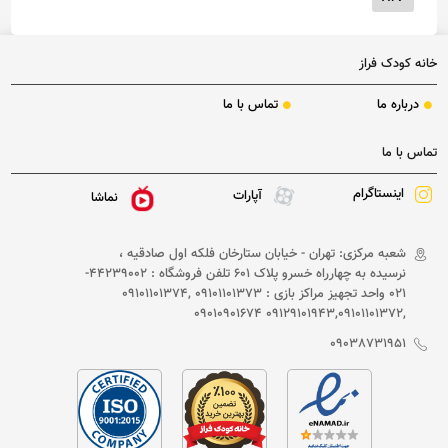
خانه کودک فراز
درباره ما
تماس با ما
تماس با ما
اینستاگرام
آپارات
نماشا
شعبه مرکزی: تهران - خیابان ستارخان فلکه اول صادقیه ،
نرسیده به چهارراه خسرو پلاک 601 تلفن فروشگاه : 44239002-
021 واحد تجهیز مراکز بازی : 09101101373 ,09101101374
,09129101943,09101101372 09010901674
09038731951