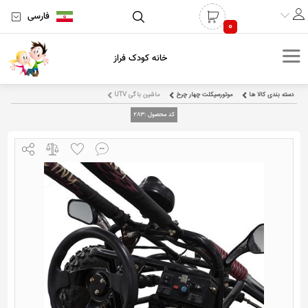
فارسی
0
خانه کودک فراز
دسته بندی کالا ها
موتورسیکلت چهار چرخ
ماشین باگی UTV
کد محصول :
283