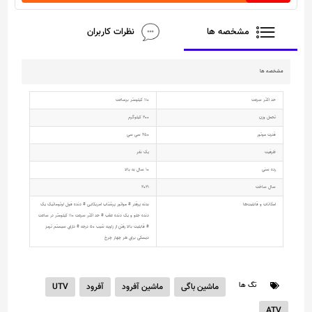
مشخصه ها
نظرات کاربران
مشخصه ها
حد اکثر سرعت
110 کیلومتر برساعت
تحمل وزن
200 کیلوگرم
قدرت موتور
250 سی سی
ظرفیت
یک نفر
رده سنی
10 سال به بالا
سال ساخت
2021
امکانات و قابلیت‌ها
بدنه پرقدر # مواتور پرشتاب امریکایی # دنده فول اوتوماتیک یک
دنده جلو و یک دنده عقب # حد اکثر سرعت 110 کیلومتر در ساعت
# قابلیت بالا رفتن از زاویه شیب 50 درجه # دارای سیستم ترمز
دیسکی برای هر چهار چرخ
تگ ها
ماشین باگی
ماشین آفرود
آفرود
UTV
ATV