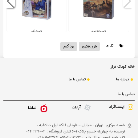
بازی جاده ادویه
بازی بازرگان
تگ ها
بازی فکری
برد گیم
فاقد قیمت
فاقد قیمت
خانه کودک فراز
درباره ما
تماس با ما
تماس با ما
اینستاگرام
آپارات
نماشا
شعبه مرکزی: تهران - خیابان ستارخان فلکه اول صادقیه ،
نرسیده به چهارراه خسرو پلاک 601 تلفن فروشگاه : 44239002-
021 واحد تجهیز مراکز بازی : 09101101373 ,09101101374