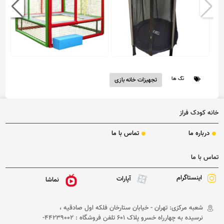
ترامپولین تخته ایی 2x2
ترامپولین قطر 120 فنری ح...
تگ ها
تجهیزات خانه بازی
فاقد قیمت
فاقد قیمت
خانه کودک فراز
درباره ما
تماس با ما
تماس با ما
اینستاگرام
آپارات
نماشا
شعبه مرکزی: تهران - خیابان ستارخان فلکه اول صادقیه ،
نرسیده به چهارراه خسرو پلاک 601 تلفن فروشگاه : 44239002-