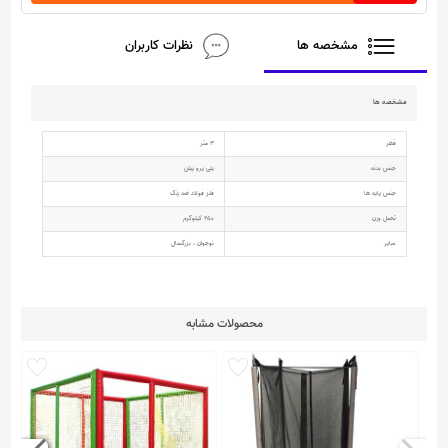
مشخصه ها
نظرات کاربران
مشخصه ها
قطر
3 متر
جنس بدنه
پلی پرو پیلن
جنس پایه ها
فلز فولاد ضد زنگ
تحمل وزن
250 کیلوگرم
سایر
نوجوان ، بزرگسال
محصولات مشابه