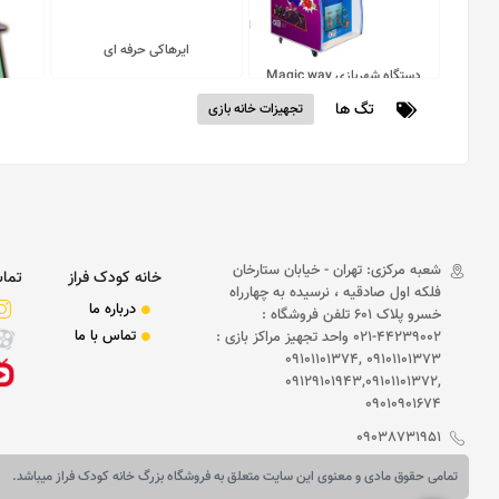
ایرهاکی حرفه ای
دستگاه شهربازی Magic way
تگ ها
تجهیزات خانه بازی
فاقد قیمت
فاقد قیمت
دستگاه
شعبه مرکزی: تهران - خیابان ستارخان
خانه کودک فراز
تماس
فلکه اول صادقیه ، نرسیده به چهارراه
درباره ما
خسرو پلاک 601 تلفن فروشگاه :
تماس با ما
44239002-021 واحد تجهیز مراکز بازی :
09101101373 ,09101101374
,09129101943,09101101372
09010901674
09038731951
تمامی حقوق مادی و معنوی این سایت متعلق به فروشگاه بزرگ خانه کودک فراز میباشد.