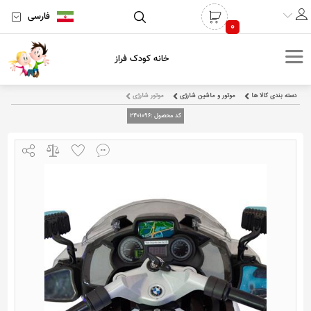
فارسی
0
خانه کودک فراز
دسته بندی کالا ها
موتور و ماشین شارژی
موتور شارژی
کد محصول :
2401096