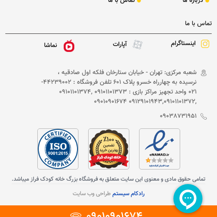
درباره ما
تماس با ما
تماس با ما
اینستاگرام
آپارات
نماشا
شعبه مرکزی: تهران - خیابان ستارخان فلکه اول صادقیه ،
نرسیده به چهارراه خسرو پلاک 601 تلفن فروشگاه : 44239002-
021 واحد تجهیز مراکز بازی : 09101101373 ,09101101374
,09129101943,09101101372 09010901674
09038731951
تمامی حقوق مادی و معنوی این سایت متعلق به فروشگاه بزرگ خانه کودک فراز میباشد.
رادکام سیستم
طراحی وب سایت
09010901674