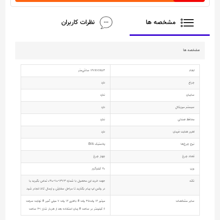
مشخصه ها
نظرات کاربران
مشخصه ها
ابعاد
127x76x54 سانتی‌متر
چراغ
دارد
سایبان
ندارد
سیستم موزیکال
دارد
محافظ صندلی
ندارد
اهرم هدایت فرمان
دارد
نوع چرخ‌ها
پلاستیک EVA
تعداد چرخ
چهار چرخ
وزن
20 کیلوگرم
نکته
جهت خرید این محصول با شماره 1373-110-0910 تماس بگیرید یا
در واتس اپ پیام بگذارید تا مراحل سفارش و ارسال کالا انجام شود
سایر مشخصات
موتور 12 وات45 وات # باطری 12 وات 7 میلی آمپر # نهایت سرعت
6 کیلومتر بر ساعت # زمان استفاده بعد از هربار شارژ 1-2 ساعت