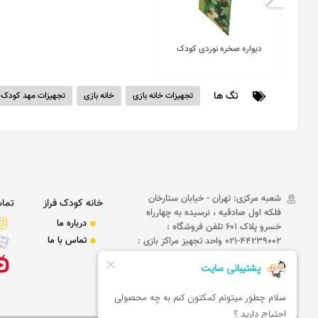
دیواره صخره نوردی کودک
تگ ها
تجهیزات خانه بازی
خانه بازی
تجهیزات مهد کودک
فاقد قیمت
شعبه مرکزی: تهران - خیابان ستارخان
خانه کودک فراز
تماس
فلکه اول صادقیه ، نرسیده به چهارراه
درباره ما
خسرو پلاک 601 تلفن فروشگاه :
تماس با ما
44239002-021 واحد تجهیز مراکز بازی :
09101101373 ,09101101374
,09129101943,09101101372
09010901674
09038731951