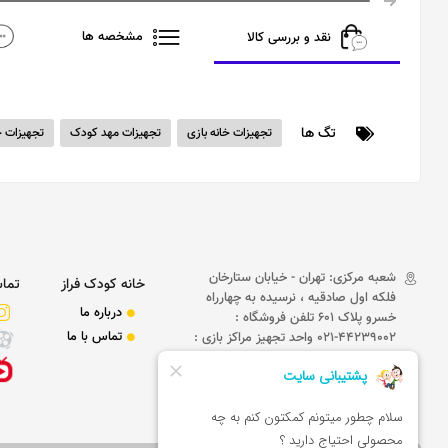
مشخصه ها
نقد و بررسی کالا
تگ ها
تجهیزات خانه بازی
تجهیزات مهد کودک
تجهیزات خا
شعبه مرکزی: تهران - خیابان ستارخان
خانه کودک فراز
تماس
فلکه اول صادقیه ، نرسیده به چهارراه
درباره ما
خسرو پلاک 601 تلفن فروشگاه :
تماس با ما
44239002-021 واحد تجهیز مراکز بازی :
09101101373 ,09101101374
,09129101943,09101101372
09010901674
09038731951