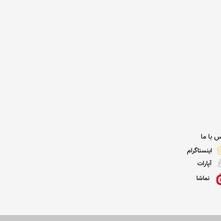
 با ما
اینستاگرام
آپارات
نماشا