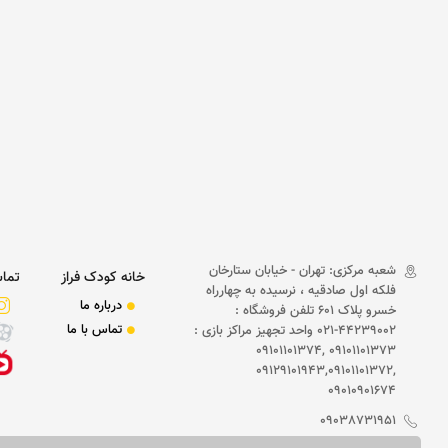
شعبه مرکزی: تهران - خیابان ستارخان
خانه کودک فراز
تماس
فلکه اول صادقیه ، نرسیده به چهارراه
درباره ما
خسرو پلاک 601 تلفن فروشگاه :
تماس با ما
44239002-021 واحد تجهیز مراکز بازی :
09101101373 ,09101101374
,09129101943,09101101372
09010901674
09038731951