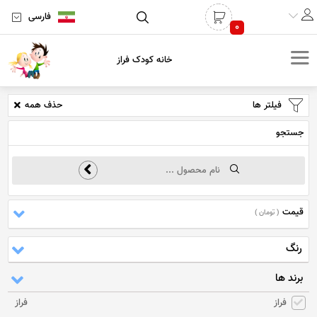
فارسی
0
خانه کودک فراز
فیلتر ها
حذف همه
جستجو
قیمت
( تومان )
رنگ
برند ها
فراز
فراز