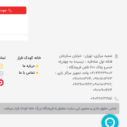
جهت خ
شعبه مرکزی: تهران - خیابان ستارخان
خانه کودک فراز
تماس
فلکه اول صادقیه ، نرسیده به چهارراه
درباره ما
خسرو پلاک 601 تلفن فروشگاه :
تماس با ما
44239002-021 واحد تجهیز مراکز بازی :
09101101373 ,09101101374
,09129101943,09101101372
09010901674
09038731951
تمامی حقوق مادی و معنوی این سایت متعلق به فروشگاه بزرگ خانه کودک فراز میباشد.