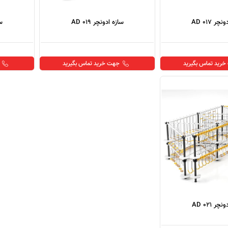
ر AD 017
سازه ادونچر AD 019
سا
رید تماس بگیرید
جهت خرید تماس بگیرید
چر AD 021