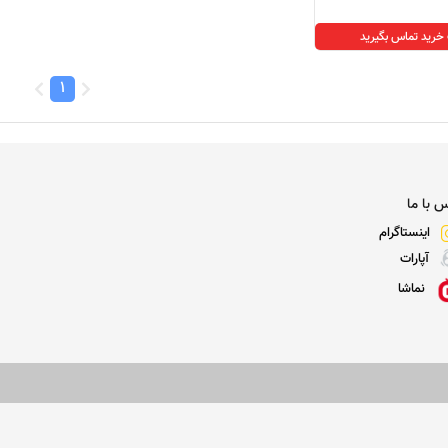
رید تماس بگیرید
1
 با ما
اینستاگرام
آپارات
نماشا