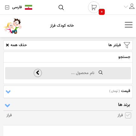
فارسی
0
خانه کودک فراز
فیلتر ها
حذف همه
جستجو
قیمت
( تومان )
برند ها
فراز
فراز