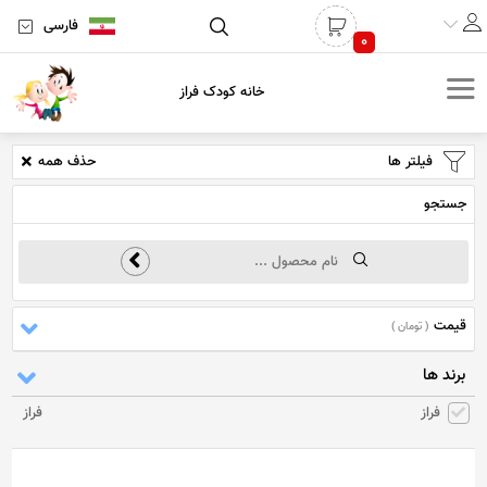
فارسی
0
خانه کودک فراز
فیلتر ها
حذف همه
جستجو
قیمت
( تومان )
برند ها
فراز
فراز