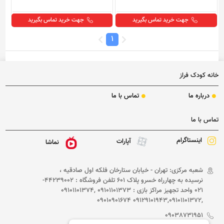
جهت خرید تماس بگیرید
جهت خرید تماس بگیرید
1
خانه کودک فراز
درباره ما
تماس با ما
تماس با ما
اینستاگرام
آپارات
نماشا
شعبه مرکزی: تهران - خیابان ستارخان فلکه اول صادقیه ،
نرسیده به چهارراه خسرو پلاک 601 تلفن فروشگاه : 44239002-
021 واحد تجهیز مراکز بازی : 09101101373 ,09101101374
,09129101943,09101101372 09010901674
09038731951