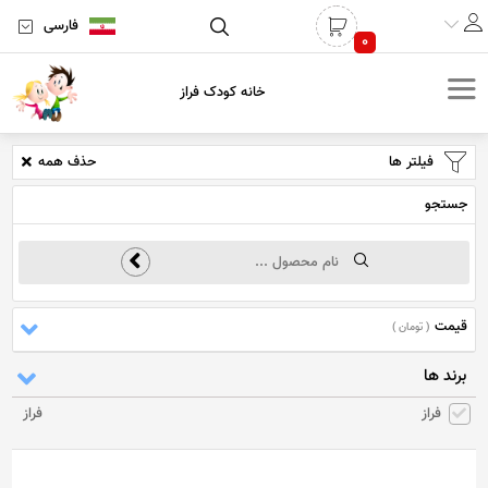
فارسی
0
خانه کودک فراز
فیلتر ها
حذف همه
جستجو
قیمت
( تومان )
برند ها
فراز
فراز