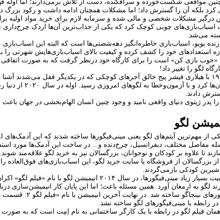
ین مواقعی شکست‌خورده و سرافکنده، دست از تلاش برمی‌دارند؛ اما اوله قهرمان
ش درگیر مشکلات شخصی و مالی شده و سرمایه لازم برای خرید مواد اولیه برا
سباب‌بازی‌های چوبی کوچک کرد که یکی از جذاب‌ترین آن‌ها اردک چرخ‌داری 
سته می‌شد.
نده یویو، اسباب‌بازی خاطره‌انگیز دهه‌شصتی‌ها است که البته این اسباب‌بازی م
اه لگو را تغییر داد!
اوله در سال ۱۹۴۷ با هیلاری فیشر پیج خالق آجرهای کوچکی که در یکدیگر قفل می‌شدن
شروع به تولید آن‌ه
سترش دادند.
را پدر ژپتوی دنیای واقعی نامید و وجود چنین انسان الهام‌بخشی در جهان باعث شد
میشن لگو
 سال ۱۹۷۴ یکی از مهم‌ترین آیتم‌های لگو یعنی مینی‌فیگورها ساخته شدند که این آدمک
مله مفاصل مختلف، دیفرانسیل، چرخ‌دنده و... در ساخت این آدمک‌ها مورد استفا
ازند تا علاوه بر کودکان و نوجوانان، بزرگسالان نیز به خرید لگو علاقه‌مند شوند.
ز بزرگسالان از فروشگاه یا سایت خرید لگو، این اسباب‌بازی‌های فوق‌العاده را ت
 شیرین کودکی بازمی‌گردند.
با توجه به محبوبیت بسیار زیاد مینی‌فیگورها، در سال ۴
ند لگو به ارمغان آورد. همین مسئله باعث؛ اما این پایان کار انیمیشن‌سازی دربار
ر رابطه با مینی‌فیگورهای لگو ساخته نشد.
همان فیلم لگو در رابطه با یک کارگر ساختمانی به نام اِمِت است که به صورت 