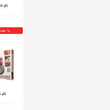
لگو کا
جهت خ
لگو م