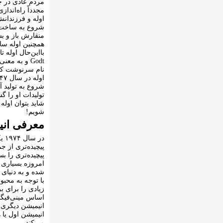
مردم عادی در چن
اوله و فرزندان
شروع به ساخت ا
منقارش باز و ب
همچنین اوله ساز
نام سرنوشت کارگ
تولیدات او را گ
شاید بتوان اوله 
شویم!
معرفی انی
در
پیچیده‌تری از ج
پیچیده‌تری را بس
امروزه بسیاری ا
شده و به دنیای
زیادی را برای بر
انیمیشن دیگری د
انیمیشن اول یا 
می‌کند.