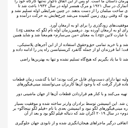
 داستان ما است. او پس از این اتفاق ناگوار نه‌تنها کارگاه خود را
مجدداً راه‌اندازی کرد بلکه آن را گسترش داد؛ اما مشکلات همچنان ادامه داشت و رکود بزرگ دانمارک در سال ۱۹۲۱ و مرگ همسر اوله در سال ۱۹۳۲ باعث شد تا
ی ساخت مبلمان را از دست بدهند. در چنین شرایطی اوله تسلیم نشد و
بود که وقتی روی زمین کشیده می‌شد چرخ‌هایش به حرکت درآمده و
وفقیت‌های زودگذری را برای او به‌ ارمغان آورد.
بااین‌حال اوله تازه استعدادهای خود را کشف کرده و کیفیت بالای اسباب‌بازی‌هایش شهرتی را برای او به ارمغان آورده بود. درهمین‌زمان اوله نام لگو که مخفف Leg
Godt و به معنی «خوب بازی کن» است را برای کارگاه خود درنظر گرفت که به صورت اتفاقی با عبارت لاتین Lego به معنای «من می‌سازم» هم‌معنا شد و شاید همین
د آشنا شد و با خرید تمامی حق‌وحقوق استفاده از از این آجرهای پلاستیکی،
ا کرد و با آزمون‌وخطا به لگوهای امروزی رسید. اوله در سال ۲۰۲۰ از دنیا رفت؛ اما فرزندان او از جمله گاتفرد کریستیانسن راه پدر را ادامه داده و
 تا ما یاد بگیریم که هیچ‌گاه تسلیم نشده و تنها به بهترین‌ها راضی
‌های اولیه تنها دارای دست‌وپای قابل حرکت بودند؛ اما با گذشت زمان قطعات
ده قرار گرفت که با وجود آن‌ها کاربران می‌توانستند مینی‌فیگورهای
هیه می‌کنند و با کنار هم قراردادن قطعات آن‌ها از جهان ماشینی دور
۲۰۱ انیمیشن لگو با نام «فیلم لگو» اکران شد. این انیمیشن توسط برادران وارنر ساخته‌ شده و موفقیت بسیار
ه مینی‌فیگورهای لگو نبود و انیمیشن بعدی با نام «فیلم لگو نینجاگو» بر
اساس مینی‌فیگورهای نینجاگو ساخته شد. در نهایت آخرین انیمیشن با نام «فیلم لگو ۲: قسمت دوم» در سال ۲۰۱۹ اکران شد که دنباله فیلم لگو بود و بعد از آن
اتفاقی درگیر ماجراهای هیجان‌انگیزی شده و از نابودی جهان جلوگیری