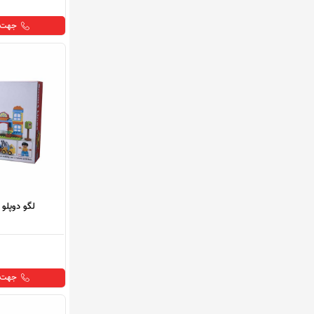
جهت خ
لگو دوپلو
جهت خ