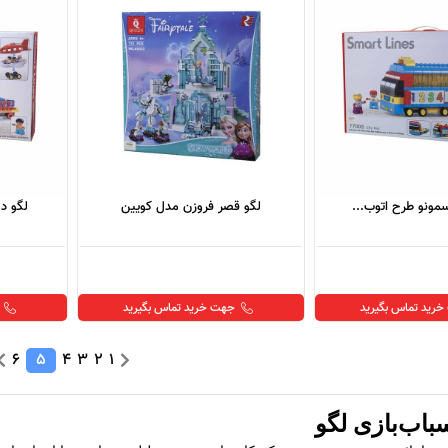
سمونو طرح اتوب...
لگو قصر فروزن مدل کویین
لگو دو
رید تماس بگیرید
جهت خرید تماس بگیرید
6
5
4
3
2
1
باب‌بازی لگو