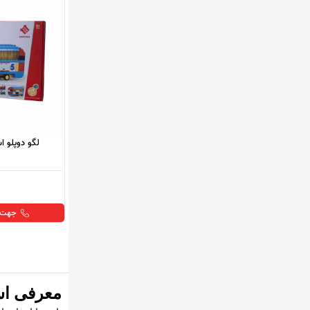
لگو دوپلو ا
جهت خ
معرفی اس