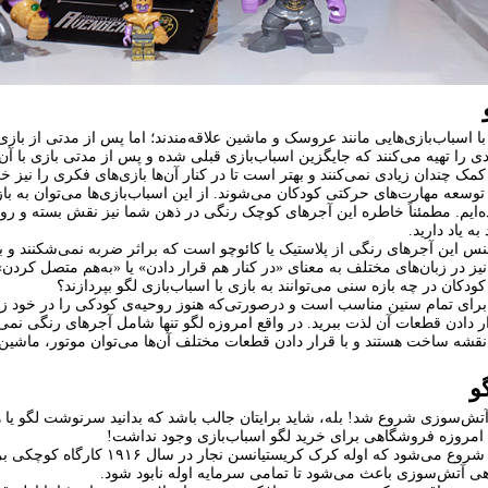
با اسباب‌بازی‌هایی مانند عروسک و ماشین علاقه‌مندند؛ اما پس از مدتی از بازی 
ی را تهیه می‌کنند که جایگزین اسباب‌بازی قبلی شده و پس از مدتی بازی با آن ن
مک چندان زیادی نمی‌کنند و بهتر است تا در کنار آن‌ها ‌
بازی‌های فکری
را نیز خ
توسعه مهارت‌های حرکتی کودکان می‌شوند. از این اسباب‌بازی‌ها می‌توان به باز
ده‌ایم. مطمئناً خاطره این آجرهای کوچک رنگی در ذهن شما نیز نقش بسته و رو
به یاد دارید.
 این آجرهای رنگی از پلاستیک یا کائوچو است که براثر ضربه نمی‌شکنند و به 
یز در زبان‌های مختلف به معنای «در کنار هم قرار دادن» یا «به‌هم متصل کردن
کودکان در چه بازه سنی می‌توانند به بازی با اسباب‌بازی لگو بپردازند؟
برای تمام سنین مناسب است و درصورتی‌که هنوز روحیه‌ی کودکی را در خود زنده م
ار دادن قطعات آن لذت ببرید. در واقع امروزه لگو تنها شامل آجرهای رنگی نمی
ی نقشه ساخت هستند و با قرار دادن قطعات مختلف آن‌ها می‌توان موتور، ماشین
و
آتش‌سوزی شروع شد! بله، شاید برایتان جالب باشد که بدانید سرنوشت لگو یا
امروزه فروشگاهی برای خرید لگو اسباب‌بازی وجود نداشت!
داستان از جایی شروع می‌شود که
ی آتش‌سوزی باعث می‌شود تا تمامی سرمایه اوله نابود شود.