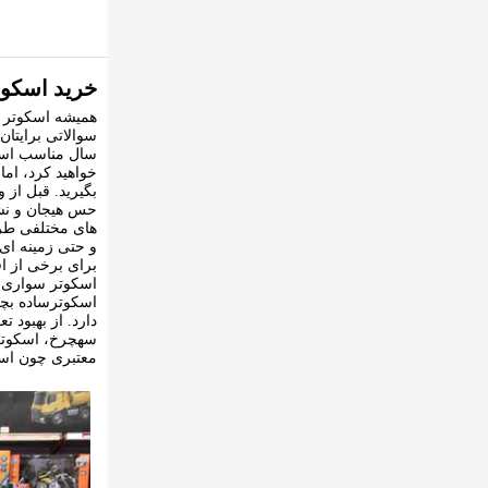
خرید اسکوت
همیشه اسکوتر س
سال مناسب است؟
خواهید کرد، اما
حس هیجان و نشا
های مختلفی طرا
برای برخی از اف
اسکوتر سواری را
اسکوترساده بچه
دارد. از بهبود
سهچرخ، اسکوتر 
معتبری چون اسک