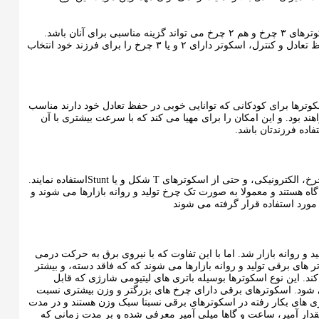
کودک از سن ۴ سالگی به بعد در حفظ تعادل خود توانا تر می شود. از این روی استفاده از اسکوترهای ۳ چرخ و هم ۲ چرخ می تواند گزینه مناسبی برای آنان باشد.
والدین می توانند برای فرزاندان خود را در این گروه سنی، بسته به میزان توانایی کودک در حفظ تعادل و کنترل، اسکوتر دارای ۲ و یا ۳ چرخ را برای فرزند خود انتخاب
ی ۷ سال توصیه می شود. این نوع از اسکوترها برای کودکانی که توانایی خوبی در حفظ تعادل خود دارند مناسب
ند بود. و این امکان را برای مهیا می کند که با سرعت بیشتری با آن
بچه های نوجوان با توجه به گروه سنی که دارند (۱۲ الی ۱۵ سال) می توانند از اسکوترهای ۲ چرخ، الکترونیکی، و حتی از اسکوترهای T شکل و یا Stuntاستفاده نمایند.
یه گاه هستند و معمولا به صورت تک چرخ تولید و روانه بازارها می شوند و
ها (برقی) اوایل در طرح های دسته دار چیزی شبیه به اسکوترهای ۲ چرخ تولید و روانه بازار شد. اما با این تفاوت که با نیروی برق به حرکت درمی
های برقی تولید و روانه بازارها می شوند که که فاقد دسته، و بیشتر
کند. این نوع اسکوترها بوسیله باتری های لیتیومی شارژی که قابل
 شود. اسکوترهای برقی دارای چرخ های بزرگتر و وزن بیشتری نسبت
باتری های بکار رفته در اسکوترهای برقی نسبتا سبک وزن هستند و در مدت
نای مقدار آمپر، ساعت و گاها میلی آمپر معرفی شده و بر مدت زمانی که