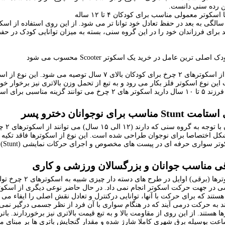
ن رده سنی دانست.
صلی ترین عامل در خرید یک اسکوتر Scooter محسوب می شود
معمولا استفاده از اسکوترهای ۲ چرخ برای کودکان بالا
ن نوع اسکوتر فلز بکار می رود و به تبع از تحمل وزن بالاتری نیز برخوار خواه
اسبی برای استفاده فرزندتان باشد.
 برای نوجوانان دخترو پسر
کوترهای T شکل اختصاصا برای نوجوان طراحی شده است. این نوع از اسکوترها فاقد تک
اری حرفه ای در پیست های مخصوص و اجرای حرکات نمایشی (Stunt) مورد استفاده قرار گرفته می شوند
ی مناسب جوانان و بزرگسالان ورزشی و کاری
این نوع از اسکوتر
شی در جهت حرکت اسکوتر انجام نمی داد. در حال حاضر نوعی دیگری از اسکوتر 
هستند که برای حرکت با آنها، توانایی درکنترل و تعادل نقش اصلی را ایفاء می 
 به حرکت درمی آیند که در هنگام سواری با آن فرد از نظر جسمی درگیر نمی
ا هستند. از این روی از مقاومت بالا و به تبع قیمت بالاتری نیز برخوردارند. 
ان ۲ الی ۳ ساعت بوسیله برق شهری کاملا شارژ شده و مقدار گنجایش باتری ها بر مب