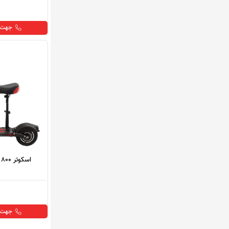
جهت خ
اسکوتر 800 وات صندلی دارت...
جهت خ