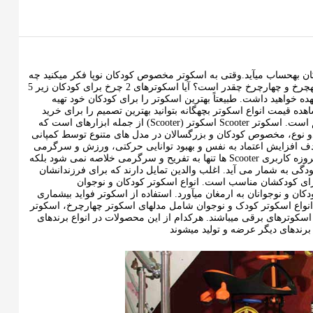
ن بهحساب میآید.وقتی به اسکوتر مخصوص کودکان نوپا فکر میکنید چه
سوالاتی برایتان پیش میآید؟ اسکوتر 3 چرخ بهتر است یا اسکوتر 4 چرخ؟ ارتفاع اسکوترهای سهچرخ و چهارچرخ چقدر است؟ آیا اسکوترهای 2 چرخ برای کودکان زیر 5
واهید داشت. طبیعتاً بهترین اسکوتر را برای کودکان خود تهیه
ده قیمت انواع اسکوتر بچهگانه بتوانید بهترین تصمیم را برای خرید
بگیرید. قبل از ورود به فرآیند خرید، دانستن همه مشخصات درباره اسکوتر موردنظر بسیار مهم است. اسکوتر Scooter اسکوتر (Scooter) از جمله ابزارهای است که
دو نوع، مخصوص کودکان و بزرگسالان در مدل های متنوع توسط کمپانی
دف افزایش اعتماد به نفس و بهبود توانایی حرکتی، ورزش و سرگرمی
و حتی زمینه ای برای یادگیری دوچرخه سواری در آینده نزدیک برای کودک طراحی شده اند. امروزه کاربری Scooter ها تنها به تفریح و سرگرمی خلاصه نمی شود بلکه
دگی به شمار می آید. اغلب والدین تمایل دارند که برای فرزندانشان
. برای کودکشان مناسب است. انواع اسکوتر کودکان و نوجوان
ن و نوجوانان به ارمغان میآورد. استفاده از اسکوتر فواید بیشماری
. انواع اسکوتر کودک و نوجوان شامل مدلهای اسکوتر چهارچرخ، اسکوتر
وترهای برقی میباشند. هرکدام از این محصولات در انواع برندهای
رندهای دیگر عرضه و تولید میشوند