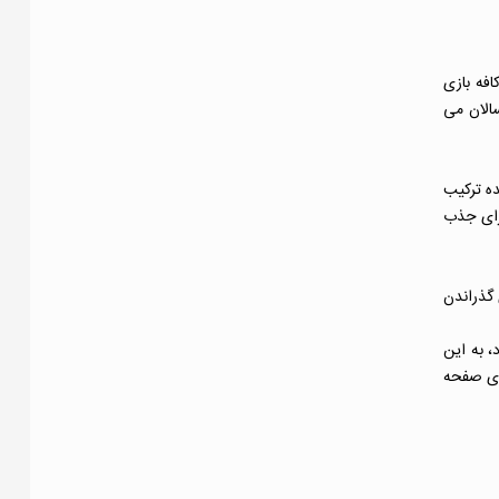
افه بازی
سالان می
ده ترکیب
برای جذب
 گذراندن
، به این
شای صفحه