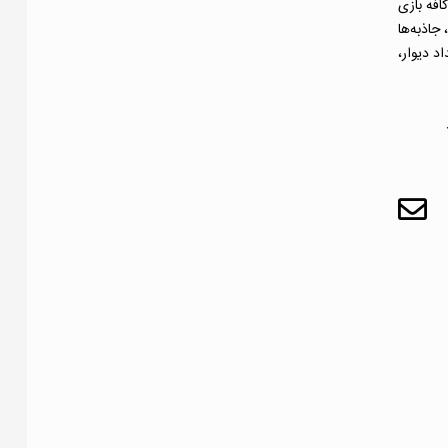
افه بازی
Kidcadia Play در دیربورن، میشیگان، جاذبه‌ها
د دیوار،