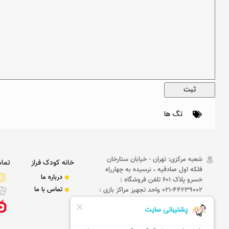
تگ ها
شعبه مرکزی: تهران - خیابان ستارخان
خانه کودک فراز
تماس
فلکه اول صادقیه ، نرسیده به چهارراه
درباره ما
خسرو پلاک 601 تلفن فروشگاه :
تماس با ما
44239002-021 واحد تجهیز مراکز بازی :
09101101373 ,09101101374
,09129101943,09101101372
09010901674