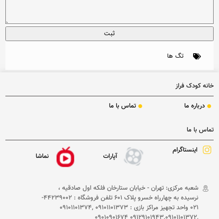
تگ ها
خانه کودک فراز
درباره ما
تماس با ما
تماس با ما
اینستاگرام
آپارات
نماشا
شعبه مرکزی: تهران - خیابان ستارخان فلکه اول صادقیه ،
نرسیده به چهارراه خسرو پلاک 601 تلفن فروشگاه : 44239002-
021 واحد تجهیز مراکز بازی : 09101101373 ,09101101374
,09129101943,09101101372 09010901674