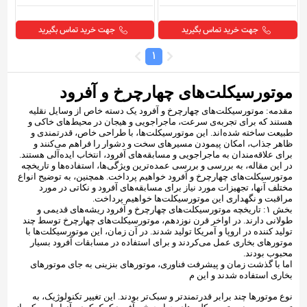
جهت خرید تماس بگیرید
جهت خرید تماس بگیرید
1
موتورسیکلت‌های چهارچرخ و آفرود
مقدمه: موتورسیکلت‌های چهارچرخ و آفرود یک دسته خاص از وسایل نقلیه
هستند که برای تجربه‌ی سرعت، ماجراجویی و هیجان در محیط‌های خاکی و
طبیعت ساخته شده‌اند. این موتورسیکلت‌ها، با طراحی خاص، قدرتمندی و
ظاهر جذاب، امکان پیمودن مسیرهای سخت و دشوار را فراهم می‌کنند و
برای علاقه‌مندان به ماجراجویی و مسابقه‌های آفرود، انتخاب ایده‌آلی هستند.
در این مقاله، به بررسی و بررسی عمده‌ترین ویژگی‌ها، استفاده‌ها و تاریخچه
موتورسیکلت‌های چهارچرخ و آفرود خواهیم پرداخت. همچنین، به توضیح انواع
مختلف آنها، تجهیزات مورد نیاز برای مسابقه‌های آفرود و نکاتی در مورد
مراقبت و نگهداری این موتورسیکلت‌ها خواهیم پرداخت.
بخش ۱: تاریخچه موتورسیکلت‌های چهارچرخ و آفرود ریشه‌های قدیمی و
طولانی دارند. در اواخر قرن نوزدهم، موتورسیکلت‌های چهارچرخ توسط چند
تولید کننده در اروپا و آمریکا تولید شدند. در آن زمان، این موتورسیکلت‌ها با
موتورهای بخاری عمل می‌کردند و برای استفاده در مسابقات آفرود بسیار
محبوب بودند.
اما با گذشت زمان و پیشرفت فناوری، موتورهای بنزینی به جای موتورهای
بخاری استفاده شدند و این م
نوع موتورها چند برابر قدرتمندتر و سبک‌تر بودند. این تغییر تکنولوژیک، به