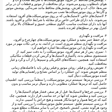
هوای نامطلوب روبرو می‌شوند. برای محافظت از موتور و قطعات آن در برابر
ضربه‌ها، خاک، آب و لغزش، پوشش‌های محافظ مانند ضربه‌گیر، پوشش موتور
و گارد‌ها بر روی موتورسیکلت‌ها نصب می‌شوند.
۴. لاستیک‌های خاص: لاستیک‌هایی که بر روی موتورسیکلت‌های آفرود استفاده
می‌شوند، باید دارای طراحی خاص برای مقابله با شرایط خاکی و آفرود باشند.
آنها باید دارای ضخامت مناسب، الگوی سطحی عمیق و اصطکاک بالا برای
کنترل بهتر در سطح‌های لغزنده باشند.
۴: مراقبت و نگهداری
برای حفظ عمر مفید و عملکرد بهتر موتورسیکلت‌های چهارچرخ و آفرود،
مراقبت و نگهداری منظم ضروری است. در ادامه، به برخی نکات مهم در مورد
مراقبت و نگهداری این موتورسیکلت‌ها اشاره خواهیم کرد:
۱. تمیزی: پس از هر سفر آفرود، موتورسیکلت را به دقت تمیز کنید. از
شستشوی منظم بدنه، پاکسازی لاستیک‌ها و گریس کردن قطعات مکانیکی
استفاده کنید. همچنین، دستگاه‌های الکتریکی و سیم‌ها را از آب و گرد و غبار
محافظت کنید.
۲. تعویض روغن و فیلتر: روغن موتور و فیلتر روغن باید با فاصله‌های زمانی
منظم تعویض شوند. این عملکرد را بر اساس نصایح و راهنمایی‌های تولید
کننده موتورسیکلت دنبال کنید.
۳. بررسی ترمز‌ها: سیستم ترمز موتورسیکلت را منظماً بررسی کنید. اطمینان
حاصل کنید که ترمزها عملکرد مطلوبی دارند و سیال ترمز مناسب و بدون
نشتی است.
۴. بررسی چرخ‌ها و لاستیک‌ها: قبل از هر سفر، فشار هوای لاستیک‌ها را
بررسی کنید و مطمئن شوید که آنها در حد مناسب قرار دارند. همچنین، چک
کنید که چرخ‌ها هموار و خودمانگار هستند و هیچ خراش یا آسیبی ندارند.
۵. بررسی سیستم تعلیق: سیستم تعلیق موتورسیکلت را بررسی کنید و از
وجود هرگونه نشتی، کشش ناصحیح، خرابی یا سایر مشکلات مطلع شوید.
اطمینان حاصل کنید که تعلیق به درستی عمل می‌کند و قطعات آن در حالت