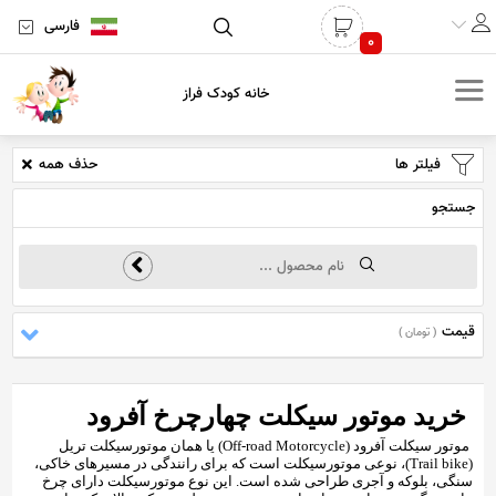
فارسی
0
خانه کودک فراز
فیلتر ها
حذف همه
جستجو
قیمت
( تومان )
خرید موتور سیکلت چهارچرخ آفرود
موتور سیکلت آفرود (Off-road Motorcycle) یا همان موتورسیکلت تریل
(Trail bike)، نوعی موتورسیکلت است که برای رانندگی در مسیرهای خاکی،
سنگی، بلوکه و آجری طراحی شده است. این نوع موتورسیکلت دارای چرخ