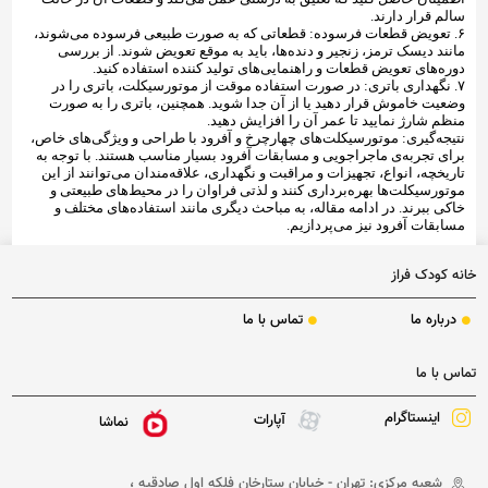
سالم قرار دارند.
۶. تعویض قطعات فرسوده: قطعاتی که به صورت طبیعی فرسوده می‌شوند،
مانند دیسک ترمز، زنجیر و دنده‌ها، باید به موقع تعویض شوند. از بررسی
دوره‌های تعویض قطعات و راهنمایی‌های تولید کننده استفاده کنید.
۷. نگهداری باتری: در صورت استفاده موقت از موتورسیکلت، باتری را در
وضعیت خاموش قرار دهید یا از آن جدا شوید. همچنین، باتری را به صورت
منظم شارژ نمایید تا عمر آن را افزایش دهید.
نتیجه‌گیری: موتورسیکلت‌های چهارچرخ و آفرود با طراحی و ویژگی‌های خاص،
برای تجربه‌ی ماجراجویی و مسابقات آفرود بسیار مناسب هستند. با توجه به
تاریخچه، انواع، تجهیزات و مراقبت و نگهداری، علاقه‌مندان می‌توانند از این
موتورسیکلت‌ها بهره‌برداری کنند و لذتی فراوان را در محیط‌های طبیعتی و
خاکی ببرند. در ادامه مقاله، به مباحث دیگری مانند استفاده‌های مختلف و
مسابقات آفرود نیز می‌پردازیم.
خانه کودک فراز
درباره ما
تماس با ما
تماس با ما
اینستاگرام
آپارات
نماشا
شعبه مرکزی: تهران - خیابان ستارخان فلکه اول صادقیه ،