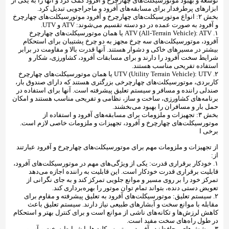
توسعه و بهبود موتورسیکلت‌های چهارچرخ و آفرود کمک کرد و آنها را به یکی از
ابزارهای پرطرفدار برای مسابقه‌های آفرود و ماجراجویی تبدیل کرد.
بخش ۲: انواع موتورسیکلت‌های چهارچرخ و آفرود موتورسیکلت‌های چهارچرخ
و آفرود به صورت عمده در دو دسته تقسیم می‌شوند: ATV و UTV.
۱. ATV (All-Terrain Vehicle): ATV یا همان موتورسیکلت‌های چهارچرخ
آفرود، موتورسیکلت‌های سه چرخ مجهز به دو چرخ پشتیبان برای استحکام
بیشتر در مسیرهای خاکی و دشوار هستند. آنها قدرت بالا و مقاومت در برابر
شرایط سخت آفرود را دارند و برای مسابقات آفرود، کشاورزی، شکار و
استفاده تفریحی مناسب هستند.
۲. UTV (Utility Terrain Vehicle): UTV یا همان موتورسیکلت‌های چهارچرخ
کاربردی، موتورسیکلت‌های چهارچرخی بزرگتری هستند که دارای صندوق بار،
صندلی راننده و مسافر و سیستم تعلیق پیشرفته است. آنها برای استفاده در
برنامه‌های کشاورزی، ساخت و ساز، نظامی و تفریحی مناسب هستند و امکان
حمل بار و مسافران را بهبود می‌بخشند.
بخش ۳: تجهیزات و ملزومات برای مسابقه‌های آفرود و استفاده از
موتورسیکلت‌های چهارچرخ و آفرود، تجهیزات و ملزومات خاصی لازم است.
برخی ا
از تجهیزات و ملزومات مهم برای موتورسیکلت‌های چهارچرخ و آفرود عبارتند
از:
۱. خودکار برقراری قدرت: یکی از ویژگی‌های مهم در موتورسیکلت‌های آفرود،
قابلیت برقراری قدرت خودکار است. این قابلیت به راننده اجازه می‌دهد
تمرکز خود را بر روی مسیر و موانع جلویی تمرکز کند و به جای نگرانی از
تعویض دستی دنده، بتواند تمام توان موتور را بهره‌برداری کند.
۲. سیستم تعلیق: موتورسیکلت‌های آفرود به تعلیق پیشرفته و مقاوم برای
مقابله با موانع سخت و آبشارهای طبیعی نیاز دارند. سیستم تعلیق باعث
کاهش لرزش‌ها و تکانه‌های ناشی از موانع است و برای کنترل بهتر و استحکام
در طول راه‌های سخت مفید است.
۳. پوشش‌های محافظ: در آفرود، موتورسیکلت‌ها با شرایط سخت و آب و