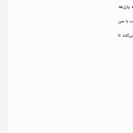
پازل‌ها،
سب با سن
کنند تا