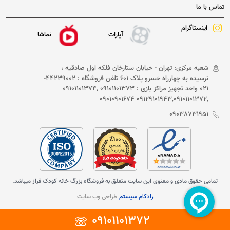
تماس با ما
اینستاگرام
آپارات
نماشا
شعبه مرکزی: تهران - خیابان ستارخان فلکه اول صادقیه ،
نرسیده به چهارراه خسرو پلاک 601 تلفن فروشگاه : 44239002-
021 واحد تجهیز مراکز بازی : 09101101373 ,09101101374
,09129101943,09101101372 09010901674
09038731951
تمامی حقوق مادی و معنوی این سایت متعلق به فروشگاه بزرگ خانه کودک فراز میباشد.
رادکام سیستم
طراحی وب سایت
09101101372