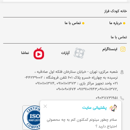
خانه کودک فراز
درباره ما
تماس با ما
تماس با ما
اینستاگرام
آپارات
نماشا
شعبه مرکزی: تهران - خیابان ستارخان فلکه اول صادقیه ،
نرسیده به چهارراه خسرو پلاک 601 تلفن فروشگاه : 44239002-
021 واحد تجهیز مراکز بازی : 09101101373 ,09101101374
,09129101943,09101101372 09010901674
09038731951